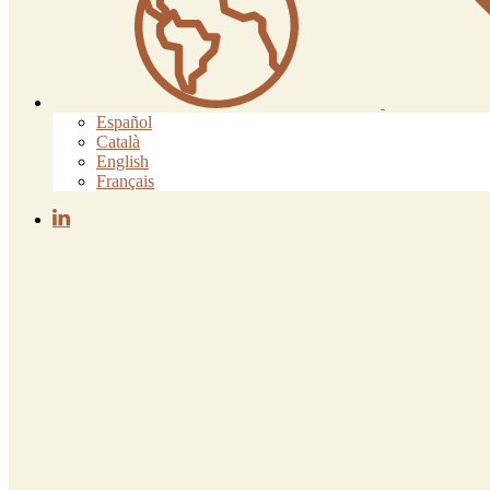
Español
Català
English
Français