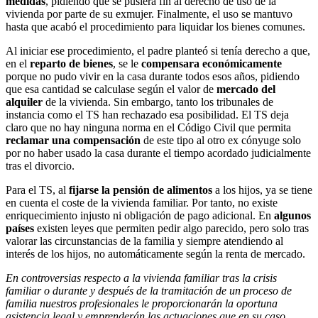
medidas
, pidiendo que se pusiera fin al derecho de uso de la
vivienda por parte de su exmujer. Finalmente, el uso se mantuvo
hasta que acabó el procedimiento para liquidar los bienes comunes.
Al iniciar ese procedimiento, el padre planteó si tenía derecho a que,
en el
reparto de bienes
, se le
compensara económicamente
porque no pudo vivir en la casa durante todos esos años, pidiendo
que esa cantidad se calculase según el valor de
mercado del
alquiler
de la vivienda. Sin embargo, tanto los tribunales de
instancia como el TS han rechazado esa posibilidad. El TS deja
claro que no hay ninguna norma en el Código Civil que permita
reclamar una compensación
de este tipo al otro ex cónyuge solo
por no haber usado la casa durante el tiempo acordado judicialmente
tras el divorcio.
Para el TS, al
fijarse la pensión de alimentos
a los hijos, ya se tiene
en cuenta el coste de la vivienda familiar. Por tanto, no existe
enriquecimiento injusto ni obligación de pago adicional. En
algunos
países
existen leyes que permiten pedir algo parecido, pero solo tras
valorar las circunstancias de la familia y siempre atendiendo al
interés de los hijos, no automáticamente según la renta de mercado.
En controversias respecto a la vivienda familiar tras la crisis
familiar o durante y después de la tramitación de un proceso de
familia nuestros profesionales le proporcionarán la oportuna
asistencia legal y emprenderán las actuaciones que en su caso