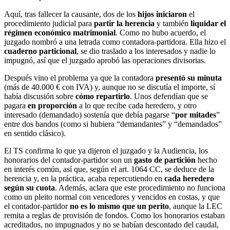
Aquí, tras fallecer la causante, dos de los
hijos iniciaron
el
procedimiento judicial para
partir la herencia
y también
liquidar el
régimen económico matrimonial
. Como no hubo acuerdo, el
juzgado nombró a una letrada como contadora-partidora. Ella hizo el
cuaderno particional
, se dio traslado a los interesados y nadie lo
impugnó, así que el juzgado aprobó las operaciones divisorias.
Después vino el problema ya que la contadora
presentó su minuta
(más de 40.000 € con IVA) y, aunque no se discutía el importe, sí
había discusión sobre
cómo repartirlo
. Unos defendían que se
pagara
en proporción
a lo que recibe cada heredero, y otro
interesado (demandado) sostenía que debía pagarse “
por mitades
”
entre dos bandos (como si hubiera “demandantes” y “demandados”
en sentido clásico).
El TS confirma lo que ya dijeron el juzgado y la Audiencia, los
honorarios del contador-partidor son un
gasto de partición
hecho
en interés común, así que, según el art. 1064 CC, se deduce de la
herencia y, en la práctica, acaba repercutiendo en
cada heredero
según su cuota
. Además, aclara que este procedimiento no funciona
como un pleito normal con vencedores y vencidos en costas, y que
el contador-partidor
no es lo mismo que un perito
, aunque la LEC
remita a reglas de provisión de fondos. Como los honorarios estaban
acreditados, no impugnados y no se habían descontado del caudal,