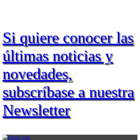
Si quiere conocer las
últimas noticias y
novedades,
subscríbase a nuestra
Newsletter